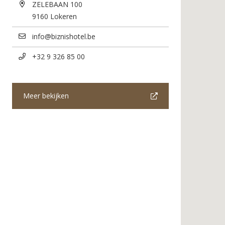
ZELEBAAN 100
i
9160
Lokeren
p
a
info@biznishotel.be
l
+32 9 326 85 00
Meer bekijken