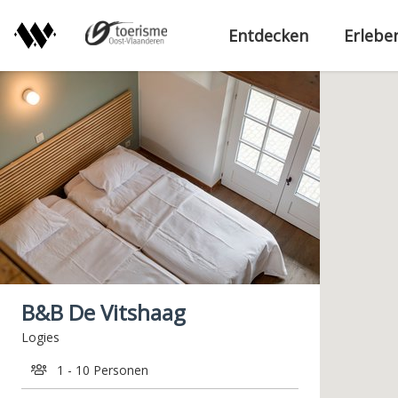
D
i
Entdecken
Erlebe
r
e
k
t
z
u
m
I
n
h
a
l
B&B De Vitshaag
t
Logies
1 - 10 Personen