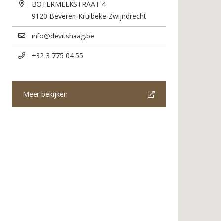
BOTERMELKSTRAAT 4
9120
Beveren-Kruibeke-Zwijndrecht
info@devitshaag.be
+32 3 775 04 55
Meer bekijken