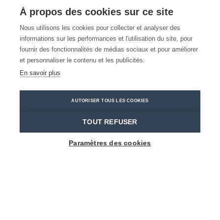
À propos des cookies sur ce site
Nous utilisons les cookies pour collecter et analyser des
Où dormir dans le
informations sur les performances et l'utilisation du site, pour
fournir des fonctionnalités de médias sociaux et pour améliorer
pays de Waes?
et personnaliser le contenu et les publicités.
En savoir plus
Home
Où dormir?
AUTORISER TOUS LES COOKIES
TOUT REFUSER
IL Y A TELLEMENT DE
Paramètres des cookies
CHOSES À FAIRE DANS
LE PAYS DE WAES,
DÉCOUVREZ DONC NOS