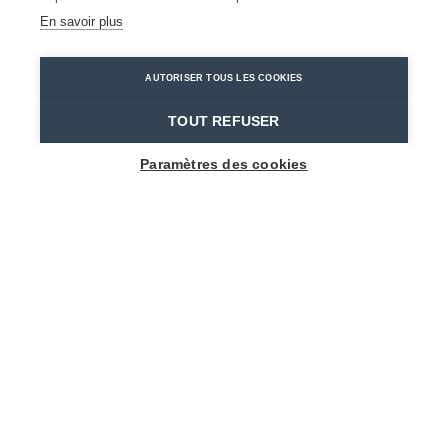
LIRE LA SUITE
En savoir plus
Home
Préparer son séjour
AUTORISER TOUS LES COOKIES
TOUT REFUSER
Paramètres des cookies
INFOS PRATIQUES
PRÉPAREZ VOTRE SÉJOUR DANS LE
WAASLAND AVEC CES QUELQUES CONSEILS
PRATIQUES.