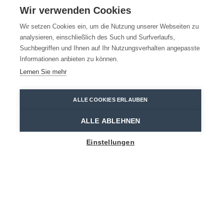
Die Highlights des
Wir verwenden Cookies
Waaslandes
Wir setzen Cookies ein, um die Nutzung unserer Webseiten zu
analysieren, einschließlich des Such und Surfverlaufs,
Suchbegriffen und Ihnen auf Ihr Nutzungsverhalten angepasste
Entdecken Sie die Top 5 des Jahres
Informationen anbieten zu können.
2022
Lernen Sie mehr
Stekene
Dronography
ALLE COOKIES ERLAUBEN
Home
Entdecken
Die Highlights des Waaslandes
ALLE ABLEHNEN
Einstellungen
1
Sorgen über Bord! Erleben Sie
einen Ausflug auf dem Wasser
Auch Liebhaber von Bootsfahrten kommen im
Waasland auf ihre Kosten. Es ist die beste Art, auf
Entdeckungsreise zu gehen. Man kann selbst