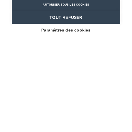
AUTORISER TOUS LES COOKIES
Home
Où dormir?
Kampeerautoterrein De Zaat
TOUT REFUSER
Paramètres des cookies
Nagelheetmakerslaan ZN
9140 Temse
toerisme@temse.be
+3237101200
Visitez le site web