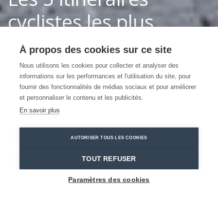
cyclistes les plus
verdoyants du Pays
À propos des cookies sur ce site
de Waes
Nous utilisons les cookies pour collecter et analyser des
informations sur les performances et l'utilisation du site, pour
fournir des fonctionnalités de médias sociaux et pour améliorer
À vélo le long des eaux, des forêts et
et personnaliser le contenu et les publicités.
des landes
En savoir plus
Eksaarde
Tijl De Meulemeester
AUTORISER TOUS LES COOKIES
Home
Les tops
Les 5 itinéraires cyclistes les plus verdoyants du Pays de Waes
TOUT REFUSER
Paramètres des cookies
Vous aimez vous sentir entouré(e) de verdure ?
Prenez votre vélo et laissez-vous surprendre