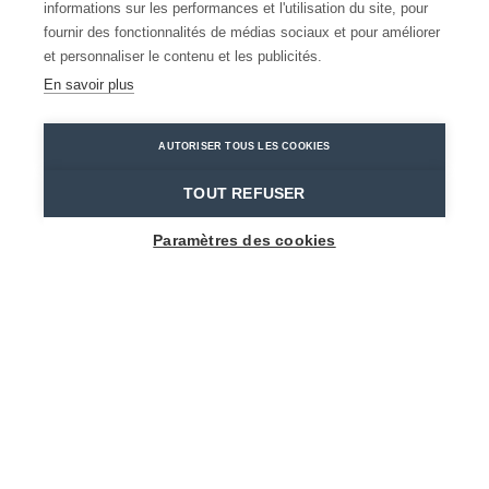
informations sur les performances et l'utilisation du site, pour
TRUST Hotel
fournir des fonctionnalités de médias sociaux et pour améliorer
et personnaliser le contenu et les publicités.
En savoir plus
Beveren-Kruibeke-Zwijndrecht
Beveren-Kruibeke-Zwijndrecht
Trust Hotel
AUTORISER TOUS LES COOKIES
Home
Où dormir?
TRUST Hotel
TOUT REFUSER
Paramètres des cookies
1
-
20
Personnes
KIELDRECHTSEBAAN 57
9130 Beveren-Kruibeke-Zwijndrecht
info@trusthotel.be
+32 3 303 71 77
Visitez le site web