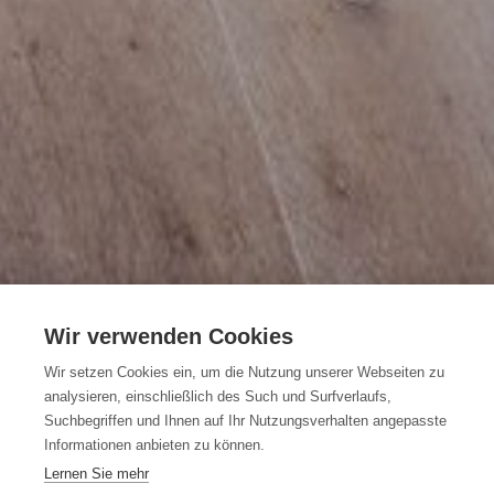
Wir verwenden Cookies
Wir setzen Cookies ein, um die Nutzung unserer Webseiten zu
analysieren, einschließlich des Such und Surfverlaufs,
B&B La Anea
Suchbegriffen und Ihnen auf Ihr Nutzungsverhalten angepasste
Informationen anbieten zu können.
Lernen Sie mehr
Stekene
La Anea
Bieke Bruggeman