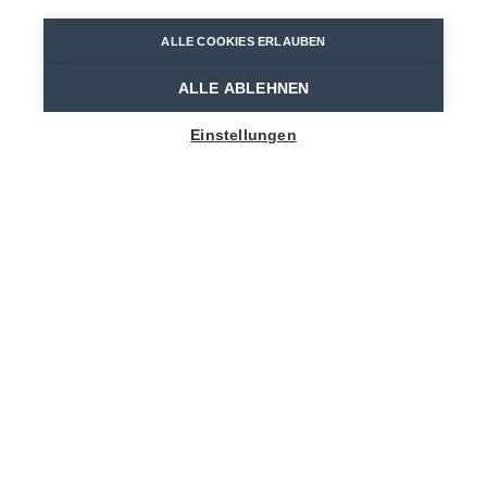
ALLE COOKIES ERLAUBEN
Home
Übernachten
B&B La Anea
ALLE ABLEHNEN
Einstellungen
1
-
8
People
KIEKENHAAG 26
9190 Stekene
info@laanea.be
0477/237 534
Website besuchen