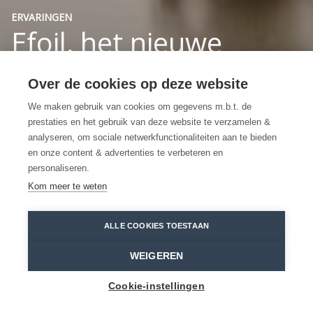
ERVARINGEN
Efoil, het nieuwe
surfen, in
Over de cookies op deze website
Waasmunster
We maken gebruik van cookies om gegevens m.b.t. de
prestaties en het gebruik van deze website te verzamelen &
Surfen en zweven over het water
analyseren, om sociale netwerkfunctionaliteiten aan te bieden
en onze content & advertenties te verbeteren en
met afstandsbediening
personaliseren.
Kom meer te weten
Waasmunster
Waasmunster
Efoil Vlaanderen
ALLE COOKIES TOESTAAN
Home
Ervaringen
Efoil, het nieuwe surfen, in Waasmunster
WEIGEREN
Cookie-instellingen
Hamstraat 1