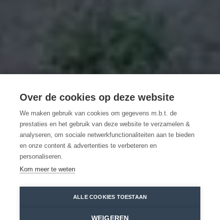
Zomerfestival
Over de cookies op deze website
STROOM in het
We maken gebruik van cookies om gegevens m.b.t. de
prestaties en het gebruik van deze website te verzamelen &
Home
Musea en kunst
Waasland
analyseren, om sociale netwerkfunctionaliteiten aan te bieden
en onze content & advertenties te verbeteren en
personaliseren.
BEKIJK MEER
Kom meer te weten
ONTDEK DE RIJKE
WASE KUNSTCULTUUR
ALLE COOKIES TOESTAAN
WEIGEREN