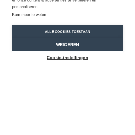
en onze content & advertenties te verbeteren en
personaliseren.
BEKIJK MEER
Kom meer te weten
ALLE COOKIES TOESTAAN
Home
Erfgoed
WEIGEREN
Cookie-instellingen
DE ERFGOEDEREN VAN
WAASLAND
Wist je dat het Waasland een rijke historie
kent? Al voor de Romeinse tijd woonden hier
mensen. Het Land van Waes is omgeven door
wateren en grote steden als Antwerpen en
Brugge en was daarom een strategische plek