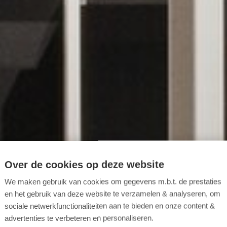
Over de cookies op deze website
We maken gebruik van cookies om gegevens m.b.t. de prestaties
en het gebruik van deze website te verzamelen & analyseren, om
sociale netwerkfunctionaliteiten aan te bieden en onze content &
advertenties te verbeteren en personaliseren.