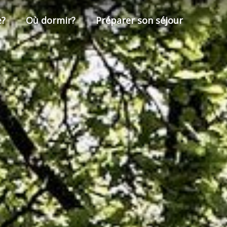
e?
Où dormir?
Préparer son séjour