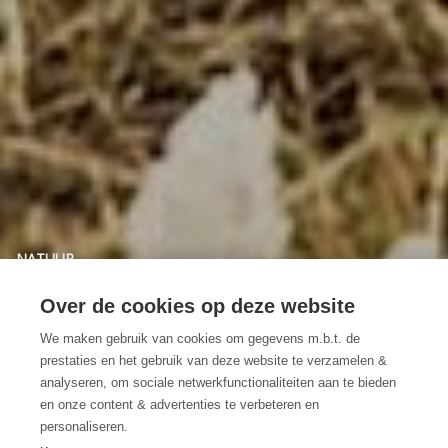
NATUUR
Grenspark Groot
Over de cookies op deze website
Saeftinghe
We maken gebruik van cookies om gegevens m.b.t. de
prestaties en het gebruik van deze website te verzamelen &
Uniek schorrengebied met zeldzame
analyseren, om sociale netwerkfunctionaliteiten aan te bieden
en onze content & advertenties te verbeteren en
vogels
personaliseren.