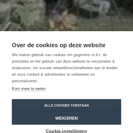
Over de cookies op deze website
We maken gebruik van cookies om gegevens m.b.t. de
Zegen je (stalen) ros
prestaties en het gebruik van deze website te verzamelen &
analyseren, om sociale netwerkfunctionaliteiten aan te bieden
en onze content & advertenties te verbeteren en
Tochtje Waasland met de zegen van
personaliseren.
hogerhand
Kom meer te weten
Klein-Sinaai
Bob Van Mol - Toerisme Oost-Vlaanderen
ALLE COOKIES TOESTAAN
Home
Erfgoed
Zegen je (stalen) ros
WEIGEREN
Cookie-instellingen