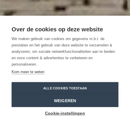
Over de cookies op deze website
We maken gebruik van cookies om gegevens m.b.t. de
72 uur in Sint-Niklaas
prestaties en het gebruik van deze website te verzamelen &
analyseren, om sociale netwerkfunctionaliteiten aan te bieden
en onze content & advertenties te verbeteren en
Alle ingrediënten voor een
personaliseren.
verrassende stedentrip
Kom meer te weten
Sint-Niklaas
Toerisme Waasland
ALLE COOKIES TOESTAAN
Home
Toppers
72 uur in Sint-Niklaas
WEIGEREN
Cookie-instellingen
Street art, microbrouwerijen en art deco
architectuur. Een weekend in Sint-Niklaas is een
ode aan de underdog.