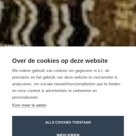
ERFGOED
Kasteel Wissekerke /
Over de cookies op deze website
Museum Vilain XIIII
We maken gebruik van cookies om gegevens m.b.t. de
prestaties en het gebruik van deze website te verzamelen &
Sprookjesachtige waterburcht met
analyseren, om sociale netwerkfunctionaliteiten aan te bieden
en onze content & advertenties te verbeteren en
hangbrug
personaliseren.
Kom meer te weten
Bazel
Kasteel Wissekerke
Sandra Koning
ALLE COOKIES TOESTAAN
Home
Erfgoed
Kasteel Wissekerke / Museum Vilain XIIII
WEIGEREN