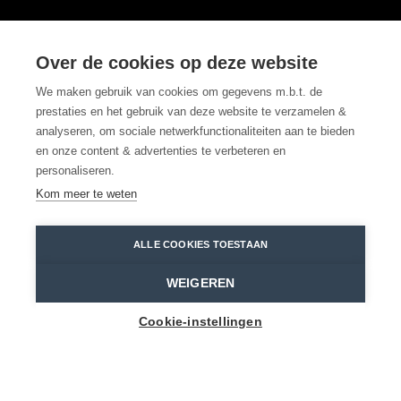
Wase ondernemer
Over de cookies op deze website
Brouwerij VBDCK aan
We maken gebruik van cookies om gegevens m.b.t. de
prestaties en het gebruik van deze website te verzamelen &
het woord
analyseren, om sociale netwerkfunctionaliteiten aan te bieden
en onze content & advertenties te verbeteren en
personaliseren.
Prikkelende smaakbommen
Kom meer te weten
Brouwerij VBDCK
Sandra Koning
ALLE COOKIES TOESTAAN
Home
Toppers
Wase ondernemer Brouwerij VBDCK aan het woord
WEIGEREN
Cookie-instellingen
Belgisch bier klinkt traditioneel, maar VBKCK in
Tielrode is alles behalve dat... Een bezoek aan
de brouwerij van de vooruitstrevende familie
De Cock is een
experience!