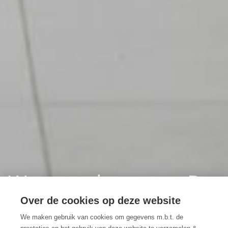
Wase ondernemer De
Koolputten aan het
Over de cookies op deze website
We maken gebruik van cookies om gegevens m.b.t. de