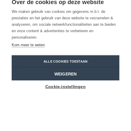
Oeverlopen in de
Over de cookies op deze website
We maken gebruik van cookies om gegevens m.b.t. de
Polders van Kruibeke
prestaties en het gebruik van deze website te verzamelen &
analyseren, om sociale netwerkfunctionaliteiten aan te bieden
en onze content & advertenties te verbeteren en
3 wandelingen in het
personaliseren.
overstromingsgebied
Kom meer te weten
Kruibeekse Polders
Jens Mollenvanger - Toerisme Oost-Vlaanderen
ALLE COOKIES TOESTAAN
Home
Toppers
Oeverlopen in de Polders van Kruibeke
WEIGEREN
Cookie-instellingen
De Polders van Kruibeke zijn een pareltje aan de
kroon van het Waasland. Het is Vlaanderens
grootste overstromingsgebied en daar op
wandel gaan, betekent een echte
ontdekkingstocht. Je spot er wild, maar ook de
kunstliefhebbers komen in dit natuurgebied