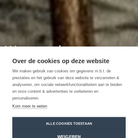
Wase ondernemer
IJshoeve De Boey aan
Over de cookies op deze website
We maken gebruik van cookies om gegevens m.b.t. de
het woord
prestaties en het gebruik van deze website te verzamelen &
analyseren, om sociale netwerkfunctionaliteiten aan te bieden
en onze content & advertenties te verbeteren en
Ambachtelijk roomijs om van te
personaliseren.
smullen!
Kom meer te weten
IJshoeve De Boey
Sandra Koning
ALLE COOKIES TOESTAAN
Home
Toppers
Wase ondernemer IJshoeve De Boey aan het woord
WEIGEREN