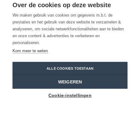
dineren in het
Over de cookies op deze website
We maken gebruik van cookies om gegevens m.b.t. de
Waasland
prestaties en het gebruik van deze website te verzamelen &
analyseren, om sociale netwerkfunctionaliteiten aan te bieden
en onze content & advertenties te verbeteren en
Laat je culinair verwennen bij deze
personaliseren.
toprestaurants
Kom meer te weten
Bazel
Hofke van Bazel
ALLE COOKIES TOESTAAN
Home
Toppers
Gastronomisch dineren in het Waasland
WEIGEREN
Cookie-instellingen
Een klassiek gerecht in een nieuw jasje, pure
ingrediënten als een kunstwerk geserveerd en
perfecte wijn-spijs combinaties. Waaslanders
zijn verzot op uitgebreid gastronomisch
dineren. Je vindt in onze streek dan ook volop
restaurants en eetgelegenheden om met volle