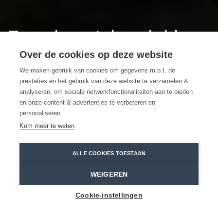
7 authentieke plekken
in Grenspark Groot
Over de cookies op deze website
We maken gebruik van cookies om gegevens m.b.t. de
Saeftinghe
prestaties en het gebruik van deze website te verzamelen &
analyseren, om sociale netwerkfunctionaliteiten aan te bieden
en onze content & advertenties te verbeteren en
Locaties in het Waasland die je moet
personaliseren.
ervaren
Kom meer te weten
Kieldrecht
Kévin Devogele
ALLE COOKIES TOESTAAN
Home
Toppers
7 authentieke plekken in Grenspark Groot Saeftinghe
WEIGEREN
Cookie-instellingen
Grenspark Groot Saeftinghe, gelegen op de
grens van het Waasland en Zeeland, staat